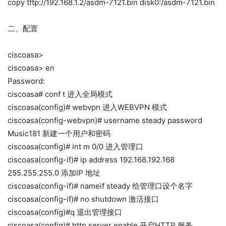
copy tftp://192.168.1.2/asdm-7121.bin disk0:/asdm-7121.bin
二、配置
ciscoasa>
ciscoasa> en
Password:
ciscoasa# conf t 进入全局模式
ciscoasa(config)# webvpn 进入WEBVPN 模式
ciscoasa(config-webvpn)# username steady password
Music181 新建一个用户和密码
ciscoasa(config)# int m 0/0 进入管理口
ciscoasa(config-if)# ip address 192.168.192.168
255.255.255.0 添加IP 地址
ciscoasa(config-if)# nameif steady 给管理口设个名字
ciscoasa(config-if)# no shutdown 激活接口
ciscoasa(config)#q 退出管理接口
ciscoasa(config)# http server enable 开启HTTP 服务