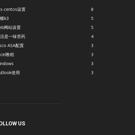
ps-centos设置
8
蝶k3
5
eb网站设置
5
活是一味苦药
4
isco ASA配置
3
xcel教程
3
indows
3
utlook使用
3
OLLOW US