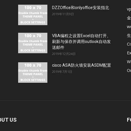
DZZOffice和onlyoffice安装指北
v
2019年11月9日
金
w
生
VBA编程之设置Excel自动打开、
刷新与保存并调用outlook自动发
C
送邮件
E
2019年12月24日
W
cisco ASA防火墙安装ASDM配置
O
2019年7月1日
OUT US
F